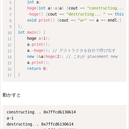
int
 a
;
hoge
(
int
 a
)
:
a
(
a
)
{
cout 
<<
"constructing... "
~
hoge
(
)
{
cout 
<<
"destructing... "
<<
this
<
void
print
(
)
{
cout 
<<
"a="
<<
 a 
<<
 endl
;
}
}
;
int
main
(
)
{
    hoge 
a
(
1
)
;
    a
.
print
(
)
;
    a
.
~
hoge
(
)
;
// デストラクタを自分で呼び出す
new
(
&
a
)
hoge
(
2
)
;
// これが placement new
    a
.
print
(
)
;
return
0
;
}
動かすと
constructing
..
. 0x7ffcd6130614

a
=
1

destructing
..
. 0x7ffcd6130614
