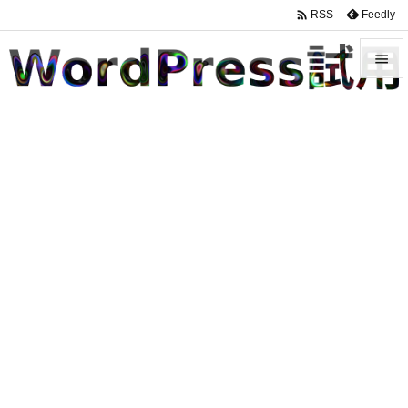

Feedly
RSS


メニュ

サイド

前へ

次へ

検索