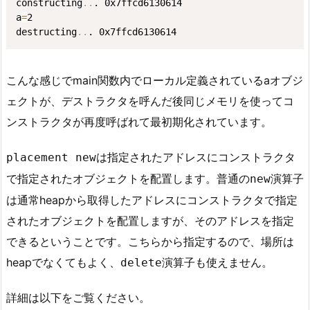
constructing
..
. 0x7ffcd6130614

a
=
2

destructing
..
. 0x7ffcd6130614
こんな感じでmain関数内でローカル定義されているaオブジ
ェクトが、デストラクタを呼んだ後同じメモリを使ってコ
ンストラクタが再度呼ばれて最初期化されています。
は指定されたアドレスにコンストラクタ
placement new
で指定されたオブジェクトを配置します。普通の
演算子
new
は通常heapから取得したアドレスにコンストラクタで指定
されたオブジェクトを配置しますが、そのアドレスを指定
できるということです。こちらから指定するので、場所は
heapでなくてもよく、
演算子も使えません。
delete
詳細は以下をご覧ください。