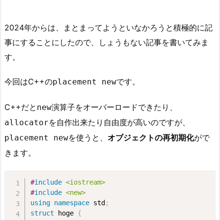
2024年からは、まとまってようといなかろうと積極的に記
事にすることにしたので、しょうもない記事を書いてみま
す。
今回はC++の
です。
placement new
C++だと
演算子をオーバーロードできたり、
new
を自作出来たり自由度が高いのですが、
allocator
を使うと、
オブジェクトの再初期化
がで
placement new
きます。
#
include
<iostream>
#
include
<new>
using
namespace
 std
;
struct
 hoge 
{