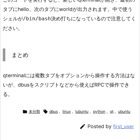
タブにhello、次のタブにworldが出力されます。中で使う
シェルが
決め打ちになっているので注意してく
/bin/bash
ださい。
まとめ
qterminalには複数タブをオプションから操作する方法はな
いが、dbusをスクリプトなどから使えばRPCで操作でき
る。

未分類

dbus
,
linux
,
lubuntu
,
python
,
qt
,
ubuntu

Posted by
first_user