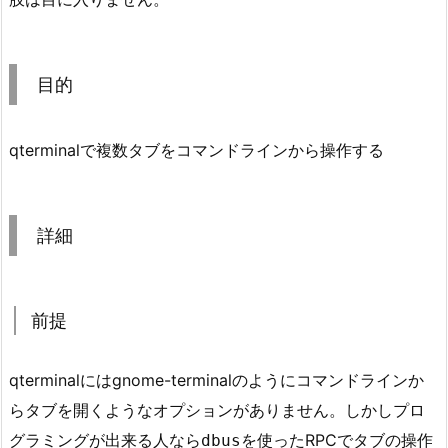
n
t
u
目的
2
2.
0
qterminalで複数タブをコマンドラインから操作する
4
で
や
詳細
っ
て
み
前提
る
4.
qterminalにはgnome-terminalのようにコマンドラインか
ま
らタブを開くようなオプションがありません。しかしプロ
と
め
グラミングが出来る人なら
を使ったRPCでタブの操作
dbus