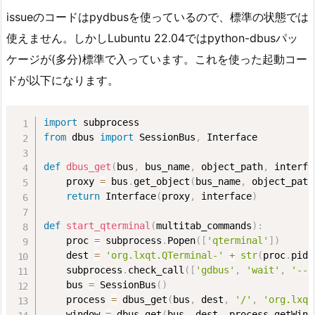
issueのコードはpydbusを使っているので、標準の状態では
使えません。しかしLubuntu 22.04ではpython-dbusパッ
ケージが(多分)標準で入っています。これを使った起動コー
ドが以下になります。
import
from
 dbus 
import
 SessionBus
,
 Interface

def
dbus_get
(
bus
,
 bus_name
,
 object_path
,
 interfa
    proxy 
=
 bus
.
get_object
(
bus_name
,
 object_path
return
 Interface
(
proxy
,
 interface
)
def
start_qterminal
(
multitab_commands
)
:
    proc 
=
 subprocess
.
Popen
(
[
'qterminal'
]
)
    dest 
=
'org.lxqt.QTerminal-'
+
str
(
proc
.
pid
)
    subprocess
.
check_call
(
[
'gdbus'
,
'wait'
,
'--s
    bus 
=
 SessionBus
(
)
    process 
=
 dbus_get
(
bus
,
 dest
,
'/'
,
'org.lxqt
    window 
=
 dbus_get
(
bus
,
 dest
,
 process
.
getWind