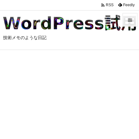

Feedly
RSS


技術メモのような日記
メニュ

サイド

前へ

次へ

検索