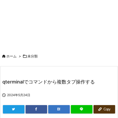

ホーム
>

未分類
qterminalでコマンドから複数タブ操作する

2024年5月24日
B!
Copy