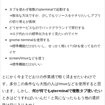
1.
前
タブを使わず複数のqterminalで起動する
提
→順当な方法ですが、少しでもリソースをケチりたいしアプリ
の切り替えが面倒
3.
どうせサービスなのでバックグラウンドで実行する
2.
→ログ代わりの標準出力をすぐ見たいのでイヤ
d
gnome-terminalを使用する
b
→標準機能だけがいいし、せっかく軽い(？)Qtを使ってるので
u
イヤ
s
screen/tmuxなどを使う
と
→標準機能だけがいい
は
3.
とにかく今までどおりの作業感で軽く済ませたいわけで
3.
す。多分この条件なら大抵の人はtmuxなどを使用すると思
L
u
います。しかし、
何が何でもqterminalで複数タブ使いたい
b
ときはどうすればいいんだ！と気になったらもう他の選択
u
肢は目に入りません。