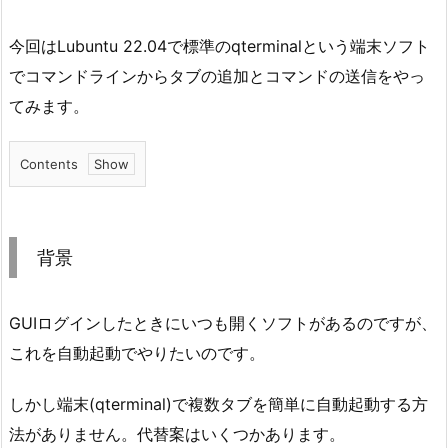
今回はLubuntu 22.04で標準のqterminalという端末ソフト
でコマンドラインからタブの追加とコマンドの送信をやっ
てみます。
Contents
1.
背
景
背景
2.
目
GUIログインしたときにいつも開くソフトがあるのですが、
的
これを自動起動でやりたいのです。
3.
詳
しかし端末(qterminal)で複数タブを簡単に自動起動する方
細
法がありません。代替案はいくつかあります。
3.