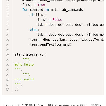
    first 
=
True
for
 command 
in
 multitab_commands
:
if
 first
:
            first 
=
False
            tab 
=
 dbus_get
(
bus
,
 dest
,
 window
.
get
else
:
            tab 
=
 dbus_get
(
bus
,
 dest
,
 window
.
new
        term 
=
 dbus_get
(
bus
,
 dest
,
 tab
.
getTermin
        term
.
sendText
(
command
)
start_qterminal
(
[
"""\

echo hello

"""
,
"""\

echo world

"""
,
]
)
このコードを実行すると、新しいqterminalが開き、最初の