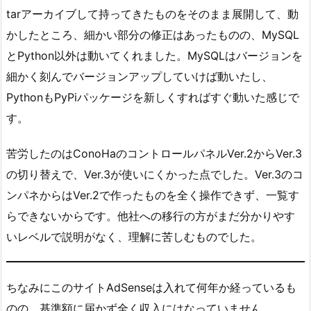
tarアーカイブして持ってきたものをそのまま展開して、動
かしたところ、細かい部分の修正はあったものの、MySQL
とPython以外は動いてくれました。MySQLはバージョンを
細かく刻んでバージョンアップしていけば動いたし、
PythonもPyPiパッケージを新しくすればすぐ動いた感じで
す。
苦労したのはConoHaのコントロールパネルVer.2からVer.3
の切り替えで、Ver.3が使いにくかった点でした。Ver.3のコ
ンパネからはVer.2で作ったものを全く操作できず、一覧す
らできないからです。他社への移行の方がまだ分かりやす
いレベルで説明がなく、理解に苦しむものでした。
ちなみにこのサイトAdSenseは入れて何年か経っているも
のの、基準額に届かず全く収入にはなっていません。