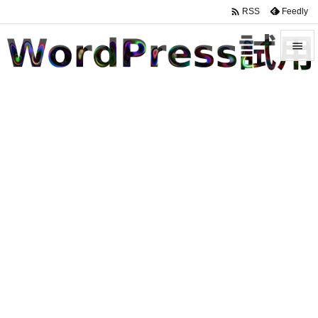

Feedly
RSS


メニュ

サイド

前へ

次へ

検索