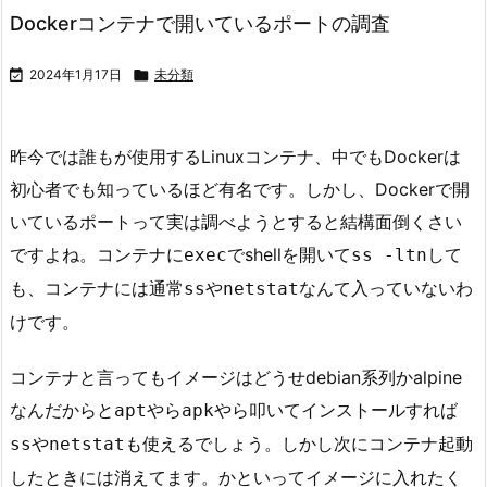
Dockerコンテナで開いているポートの調査

2024年1月17日

未分類
昨今では誰もが使用するLinuxコンテナ、中でもDockerは
初心者でも知っているほど有名です。しかし、Dockerで開
いているポートって実は調べようとすると結構面倒くさい
ですよね。コンテナに
でshellを開いて
して
exec
ss -ltn
も、コンテナには通常
や
なんて入っていないわ
ss
netstat
けです。
コンテナと言ってもイメージはどうせdebian系列かalpine
なんだからと
やら
やら叩いてインストールすれば
apt
apk
や
も使えるでしょう。しかし次にコンテナ起動
ss
netstat
したときには消えてます。かといってイメージに入れたく