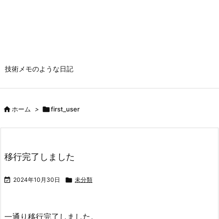
技術メモのような日記

ホーム
>

first_user
移行完了しました

2024年10月30日

未分類
一通り移行完了しました。