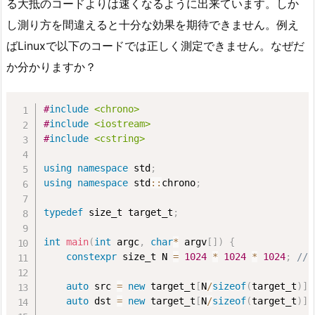
る大抵のコードよりは速くなるように出来ています。しか
し測り方を間違えると十分な効果を期待できません。例え
ばLinuxで以下のコードでは正しく測定できません。なぜだ
か分かりますか？
#
include
<chrono>
#
include
<iostream>
#
include
<cstring>
using
namespace
 std
;
using
namespace
 std
::
chrono
;
typedef
 size_t target_t
;
int
main
(
int
 argc
,
char
*
 argv
[
]
)
{
constexpr
 size_t N 
=
1024
*
1024
*
1024
;
// 
auto
 src 
=
new
 target_t
[
N
/
sizeof
(
target_t
)
]
;
auto
 dst 
=
new
 target_t
[
N
/
sizeof
(
target_t
)
]
;