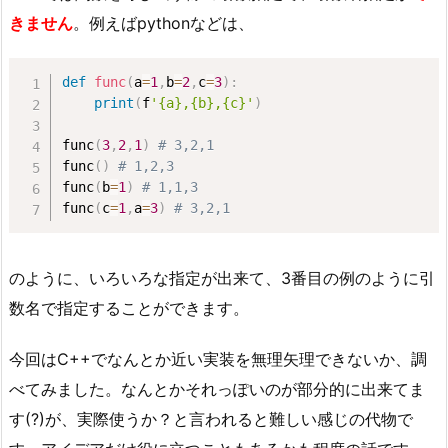
きません
。例えばpythonなどは、
def
func
(
a
=
1
,
b
=
2
,
c
=
3
)
:
print
(
f
'{a},{b},{c}'
)
func
(
3
,
2
,
1
)
# 3,2,1
func
(
)
# 1,2,3
func
(
b
=
1
)
# 1,1,3
func
(
c
=
1
,
a
=
3
)
# 3,2,1
のように、いろいろな指定が出来て、3番目の例のように引
数名で指定することができます。
今回はC++でなんとか近い実装を無理矢理できないか、調
べてみました。なんとかそれっぽいのが部分的に出来てま
す(?)が、実際使うか？と言われると難しい感じの代物で