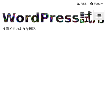

Feedly
RSS


技術メモのような日記
メニュ

サイド

前へ

次へ

検索