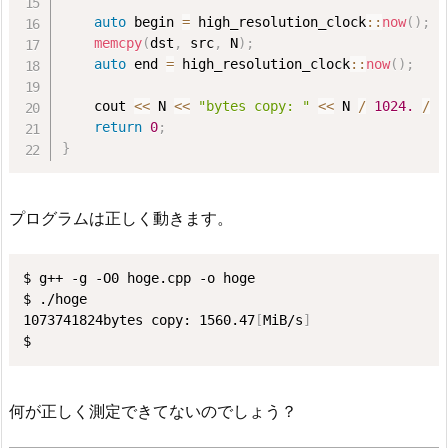
auto
 begin 
=
 high_resolution_clock
::
now
(
)
;
memcpy
(
dst
,
 src
,
 N
)
;
auto
 end 
=
 high_resolution_clock
::
now
(
)
;
    cout 
<<
 N 
<<
"bytes copy: "
<<
 N 
/
1024.
/
1
return
0
;
}
プログラムは正しく動きます。
$ g++ -g -O0 hoge.cpp -o hoge

$ ./hoge

1073741824bytes copy: 1560.47
[
MiB/s
]
$
何が正しく測定できてないのでしょう？