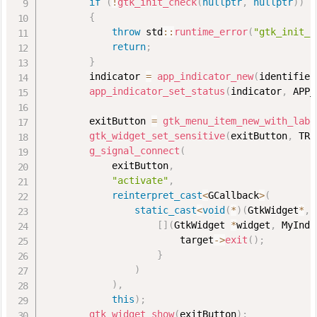
if
(
!
gtk_init_check
(
nullptr
,
nullptr
)
)
{
ン
throw
 std
::
runtime_error
(
"gtk_init_c
表
return
;
示
}
ア
        indicator 
=
app_indicator_new
(
identifier
app_indicator_set_status
(
indicator
,
 APP_
プ
リ
        exitButton 
=
gtk_menu_item_new_with_labe
の
gtk_widget_set_sensitive
(
exitButton
,
 TRU
ツ
g_signal_connect
(
ー
            exitButton
,
"activate"
,
ル
reinterpret_cast
<
GCallback
>
(
キ
static_cast
<
void
(
*
)
(
GtkWidget
*
,
 
ッ
[
]
(
GtkWidget 
*
widget
,
 MyIndi
ト
                        target
-
>
exit
(
)
;
}
の
)
選
)
,
択
this
)
;
gtk_widget_show
(
exitButton
)
;
2.