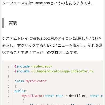
1.
ターフェースを持つayatanaというのもあるようです。
4.
デ
ス
実装
ク
ト
ッ
システムトレイにvirtualbox用のアイコン(流用しただけ)を
プ
表示し、右クリックするとExitメニューを表示し、それを選
環
択することで終了するだけのプログラムです。
境
の
#
include
<stdexcept>
選
#
include
<libappindicator/app-indicator.h>
択
1.
class
MyIndicator
{
5.
public
:
ア
MyIndicator
(
const
char
*
identifier
,
const
ch
イ
{
コ