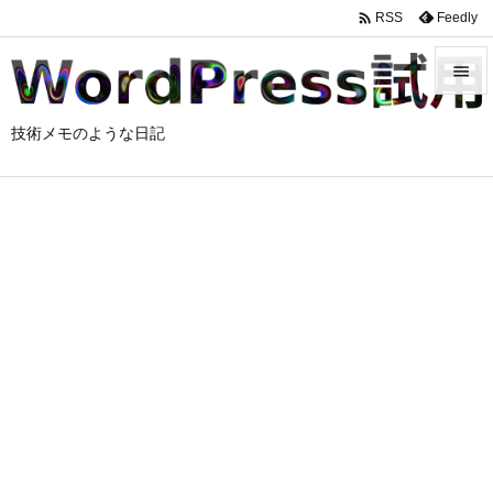

Feedly
RSS


技術メモのような日記
メニュ

サイド

前へ

次へ

検索