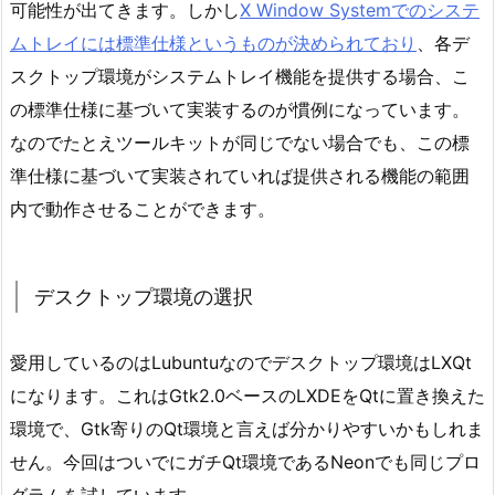
ー
可能性が出てきます。しかし
X Window Systemでのシステ
ル
ムトレイには標準仕様というものが決められており
、各デ
キ
スクトップ環境がシステムトレイ機能を提供する場合、こ
ッ
の標準仕様に基づいて実装するのが慣例になっています。
ト
なのでたとえツールキットが同じでない場合でも、この標
の
準仕様に基づいて実装されていれば提供される機能の範囲
違
内で動作させることができます。
い
1.
3.
デスクトップ環境の選択
前
提
3)
愛用しているのはLubuntuなのでデスクトップ環境はLXQt
シ
になります。これはGtk2.0ベースのLXDEをQtに置き換えた
ス
環境で、Gtk寄りのQt環境と言えば分かりやすいかもしれま
テ
せん。今回はついでにガチQt環境であるNeonでも同じプロ
ム