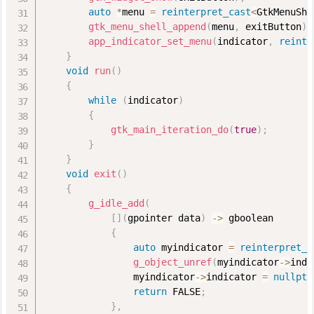
auto
*
menu 
=
reinterpret_cast
<
GtkMenuShe
実
gtk_menu_shell_append
(
menu
,
 exitButton
)
;
装
app_indicator_set_menu
(
indicator
,
reinte
}
3.
void
run
(
)
結
{
果
while
(
indicator
)
3.
{
gtk_main_iteration_do
(
true
)
;
1.
}
見
}
た
void
exit
(
)
目
{
g_idle_add
(
3.
[
]
(
gpointer data
)
-
>
 gboolean

2.
{
メ
auto
 myindicator 
=
reinterpret_c
モ
g_object_unref
(
myindicator
-
>
indi
                myindicator
-
>
indicator 
=
nullptr
リ
return
 FALSE
;
4.
}
,