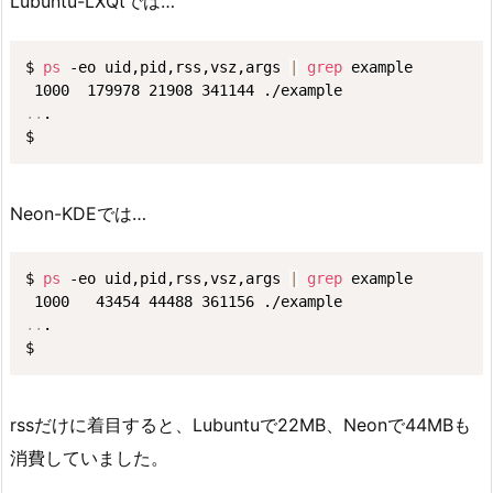
Lubuntu-LXQtでは…
$ 
ps
 -eo uid,pid,rss,vsz,args 
|
grep
 example

..
.

Neon-KDEでは…
$ 
ps
 -eo uid,pid,rss,vsz,args 
|
grep
 example

..
.

$
rssだけに着目すると、Lubuntuで22MB、Neonで44MBも
消費していました。