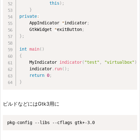
ま
this
)
;
}
と
private
:
め
    AppIndicator 
*
indicator
;
    GtkWidget 
*
exitButton
;
}
;
int
main
(
)
{
    MyIndicator 
indicator
(
"test"
,
"virtualbox"
)
;
    indicator
.
run
(
)
;
return
0
;
}
ビルドなどにはGtk3用に
pkg-config --libs --cflags gtk+-3.0