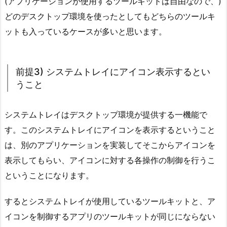
(アプリケーションが使用するツールキットは自由なので、)
デ
どのデスクトップ環境を使ったとしてもどちらのツールキ
ス
ク
ットも入っているケースが多いと思います。
ト
ッ
プ
前提3) システムトレイにアイコン表示するとい
環
うこと
境
の
システムトレイはデスクトップ環境が提供する一機能で
違
す。このシステムトレイにアイコンを表示するということ
い
は、別のアプリケーションを実装してそこからアイコンを
1.
表示してもらい、アイコンに対する各操作の制御を行うこ
2.
ということになります。
前
提
するとシステムトレイが使用しているツールキットと、ア
2)
イコンを制御するアプリのツールキットが同じにならない
ツ