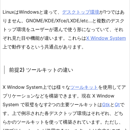
イ
に
LinuxはWindowsと違って、
デスクトップ環境
が1つではあ
ア
りません。GNOME/KDE/Xfce/LXDE/etc…と複数のデスク
イ
トップ環境をユーザーが選んで使う形になっていて、それ
コ
ぞれ見た目や機能が違います。これらは
X Window System
ン
上で動作するという共通点があります。
表
示
す
前提2) ツールキットの違い
る
方
法
X Window System上では様々な
ツールキット
を使用してア
1.
プリケーションなどを構築できます。現在 X Window
1.
System で双璧をなす2つの主要ツールキットは
Gtk
と
Qt
で
前
す。上で例示された各デスクトップ環境はそれぞれ、どち
提
らかのツールキットを使って構築されています。ただし、
1)