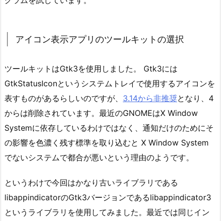
グラムを試しています。
ト
レ
イ
アイコン表示アプリのツールキットの選択
に
ア
イ
ツールキットはGtk3を使用しました。 Gtk3には
コ
GtkStatusIconというシステムトレイで使用するアイコンを
ン
表すものがあるらしいのですが、
3.14から非推奨
となり、4
表
からは削除されています。最近のGNOMEはX Window
示
Systemに依存しているわけではなく、通知だけのためにそ
す
の影響を色濃く残す標準を取り込むと X Window System
る
と
でないシステムで都合が悪いという理由のようです。
い
う
というわけで今回はかなり古いライブラリである
こ
libappindicatorのGtk3バージョンであるlibappindicator3
と
というライブラリを使用してみました。最近では同じイン