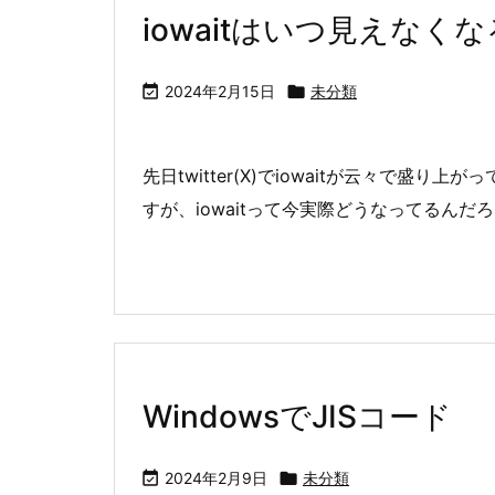
iowaitはいつ見えなく

2024年2月15日

未分類
先日twitter(X)でiowaitが云々で
すが、iowaitって今実際どうなってるん
WindowsでJISコード

2024年2月9日

未分類