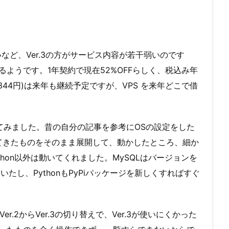
など、Ver.3の方がサービス内容が若干弱いのです
るようです。1年契約で現在52%OFFらしく、税込み年
344円)は来年も継続予定ですが、VPS を来年どこで借
04に上げてみました。昔の自分の記事を参考にOSの設定をした
ってきたものをそのまま展開して、動かしたところ、細か
thon以外は動いてくれました。MySQLはバージョンを
し、PythonもPyPiパッケージを新しくすればすぐ
r.2からVer.3の切り替えで、Ver.3が使いにくかった