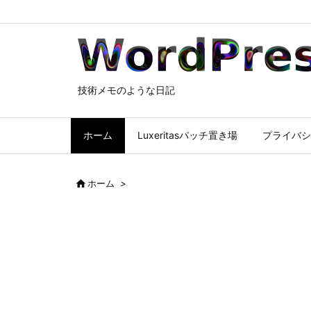
技術メモのような日記
ホーム
Luxeritasパッチ置き場
プライバシ

ホーム
>