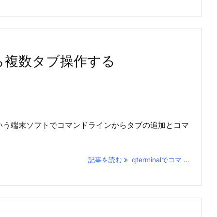
ドから複数タブ操作する
minalという端末ソフトでコマンドラインからタブの追加とコマ
記事を読む
qterminalでコマ ...