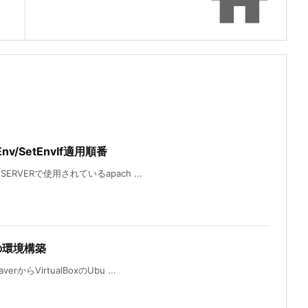

v/SetEnvIf適用順番
SERVERで使用されているapach ...
onの環境構築
からVirtualBoxのUbu ...