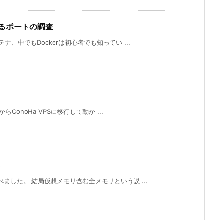
いるポートの調査
ナ、中でもDockerは初心者でも知ってい ...
からConoHa VPSに移行して動か ...
し
べました。 結局仮想メモリ含む全メモリという説 ...