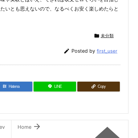
したいとも思えないので、なるべくお安く楽しめたらと

未分類

Posted by
first_user
B!
Hatena
LINE
Copy

ev
Home