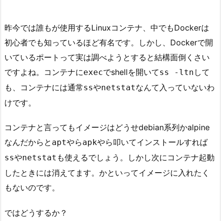
昨今では誰もが使用するLinuxコンテナ、中でもDockerは
初心者でも知っているほど有名です。しかし、Dockerで開
いているポートって実は調べようとすると結構面倒くさい
ですよね。コンテナに
でshellを開いて
して
exec
ss -ltn
も、コンテナには通常
や
なんて入っていないわ
ss
netstat
けです。
コンテナと言ってもイメージはどうせdebian系列かalpine
なんだからと
やら
やら叩いてインストールすれば
apt
apk
や
も使えるでしょう。しかし次にコンテナ起動
ss
netstat
したときには消えてます。かといってイメージに入れたく
もないのです。
ではどうするか？