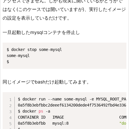
アクセスできません。しかも現実に開いているかどうかで
2.
はなく(このケースでは開いていますが)、実行したイメージ
1.
の設定を表示しているだけです。
コ
ン
一旦起動したmysqlコンテナを停止し
テ
ナ
内
$ docker stop some-mysql

で
some-mysql

$
s
s
コ
同じイメージでbashだけ起動してみます。
マ
ン
$ docker run --name some-mysql -e MYSQL_ROOT_PAS
ド
0a5f8b3ebfbbc2deeef6134200dede4f7536492fbd4e336f
を
$ docker 
ps
 -a

イ
CONTAINER ID   IMAGE                        COMM
ン
0a5f8b3ebfbb   mysql:8                      
"doc