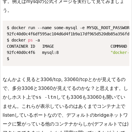
す。例えばmysqlの公式イメージを実行して見てみましょ
p
う。
s
-
a
$ docker run --name some-mysql -e MYSQL_ROOT_PASSWORD
92fc40d0c4f6df595ac104d6d4f1b9a17df965d520db85a356fd0
1.
$ docker 
ps
 -a

2.
CONTAINER ID   IMAGE                        COMMAND  
d
92fc40d0c4f6   mysql:8                      
"docker-e
o
$
c
k
なんかよく見ると3306/tcp, 33060/tcpとかが見えてるの
e
で、多分3306と33060が見えてるのかな？と思えます。し
r
かしホスト上で
しても3306も33060も開いてい
e
ss -ltn
x
ません。これらが表示しているのはあくまでコンテナ上で
e
listenしているポートなので、デフォルトのbridgeネットワ
c
ークに繋がっている他のコンテナからしか(デフォルトでは)
1.