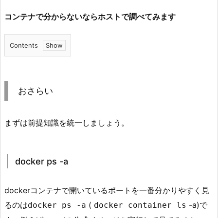
コンテナで分からないならホストで調べてみます
Contents
1.
お
さ
おさらい
ら
い
まずは前提知識を統一しましょう。
1.
1.
d
docker ps -a
o
c
k
dockerコンテナで開いているポートを一番分かりやすく見
e
るのは
(
-a)で
docker ps -a
docker container ls
r