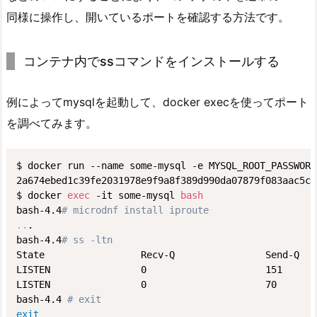
る
同様に操作し、開いているポートを確認する方法です。
2.
目
コンテナ内でssコマンドをインストールする
的
3.
例によってmysqlを起動して、docker execを使ってポート
調
査
を調べてみます。
4.
ま
$ docker run --name some-mysql -e MYSQL_ROOT_PASSWORD
と
2a674ebed1c39fe2031978e9f9a8f389d990da07879f083aac5c8
$ docker 
exec
 -it some-mysql 
bash
め
bash-4.4
# microdnf install iproute
..
.

bash-4.4
# ss -ltn
State                 Recv-Q                Send-Q   
LISTEN                0                     151      
LISTEN                0                     70       
bash-4.4 
# exit
exit