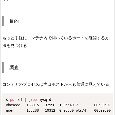
目的
もっと手軽にコンテナ内で開いているポートを確認する方
法を見つける
調査
コンテナのプロセスは実はホストからも普通に見えている
$ 
ps
 -ef 
|
grep
 mysqld

vboxadd   133015  132996  1 05:49 ?        00:00:01 my
user      133288   19312  0 05:50 pts/4    00:00:00 
g