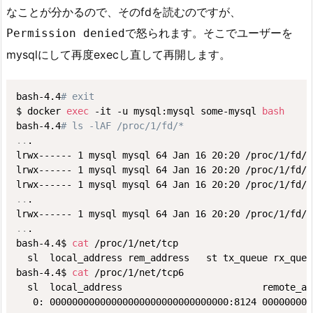
なことが分かるので、そのfdを読むのですが、
で怒られます。そこでユーザーを
Permission denied
mysqlにして再度execし直して再開します。
bash-4.4
# exit
$ docker 
exec
 -it -u mysql:mysql some-mysql 
bash
bash-4.4
# ls -lAF /proc/1/fd/*
..
.

lrwx------ 1 mysql mysql 64 Jan 16 20:20 /proc/1/fd/2
lrwx------ 1 mysql mysql 64 Jan 16 20:20 /proc/1/fd/2
lrwx------ 1 mysql mysql 64 Jan 16 20:20 /proc/1/fd/2
..
.

lrwx------ 1 mysql mysql 64 Jan 16 20:20 /proc/1/fd/3
..
.

bash-4.4$ 
cat
 /proc/1/net/tcp

  sl  local_address rem_address   st tx_queue rx_queu
bash-4.4$ 
cat
 /proc/1/net/tcp6

  sl  local_address                         remote_ad
   0: 00000000000000000000000000000000:8124 000000000