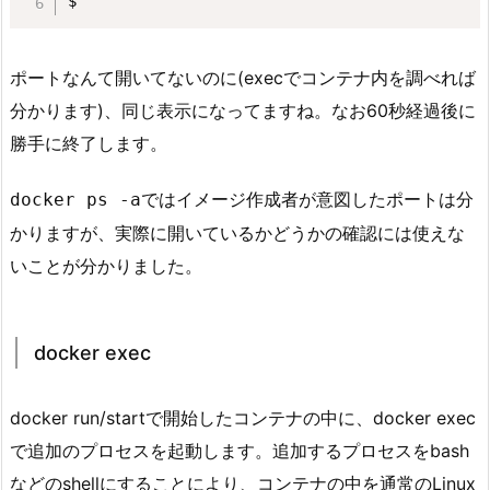
$
ス
ト
ー
ポートなんて開いてないのに(execでコンテナ内を調べれば
ル
分かります)、同じ表示になってますね。なお60秒経過後に
す
勝手に終了します。
る
1.
ではイメージ作成者が意図したポートは分
docker ps -a
2.
かりますが、実際に開いているかどうかの確認には使えな
2.
いことが分かりました。
p
r
o
docker exec
c
f
s
docker run/startで開始したコンテナの中に、docker exec
を
で追加のプロセスを起動します。追加するプロセスをbash
見
などのshellにすることにより、コンテナの中を通常のLinux