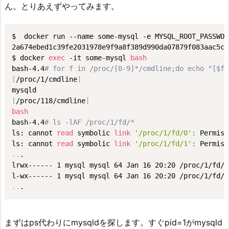
ん。とりあえずやってみます。
$  docker run --name some-mysql -e MYSQL_ROOT_PASSWOR
2a674ebed1c39fe2031978e9f9a8f389d990da07879f083aac5c8
$ docker 
exec
 -it some-mysql 
bash
bash-4.4
# for f in /proc/[0-9]*/cmdline;do echo "[$f]
[
/proc/1/cmdline
]
[
/proc/118/cmdline
]
bash
bash-4.4
# ls -lAF /proc/1/fd/*
ls: cannot 
read
 symbolic 
link
'/proc/1/fd/0'
:
 Permiss
ls: cannot 
read
 symbolic 
link
'/proc/1/fd/1'
:
..
.

lrwx------ 1 mysql mysql 64 Jan 16 20:20 /proc/1/fd/0

..
.
まずはps代わりにmysqldを探します。すぐpid=1がmysqld