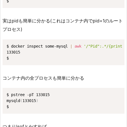
$ 
実はpidも簡単に分かる(これはコンテナ内でpid=1のルート
プロセス)
$ docker inspect some-mysql 
|
awk
'/"Pid":.*/{print 
$
133015

$ 
コンテナ内の全プロセスも簡単に分かる
$ pstree -pT 133015

mysqld
(
133015
)
$ 
つまりlsofとかすれば…