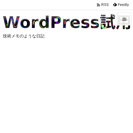

Feedly
RSS


技術メモのような日記
メニュ

サイド

前へ

次へ

検索