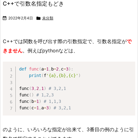
C++で引数名指定もどき

2022年2月4日

未分類
C++では関数を呼び出す際の引数指定で、引数名指定が
で
きません
。例えばpythonなどは、
def
func
(
a
=
1
,
b
=
2
,
c
=
3
)
:
print
(
f
'{a},{b},{c}'
)
func
(
3
,
2
,
1
)
# 3,2,1
func
(
)
# 1,2,3
func
(
b
=
1
)
# 1,1,3
func
(
c
=
1
,
a
=
3
)
# 3,2,1
のように、いろいろな指定が出来て、3番目の例のように引