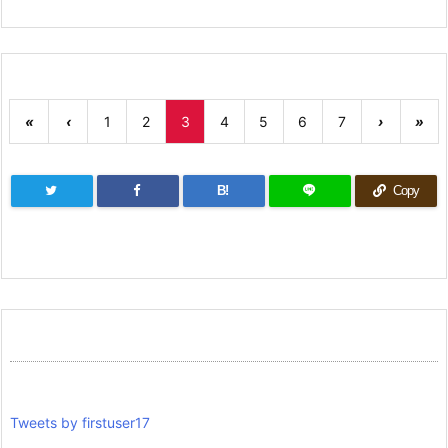
«
‹
1
2
3
4
5
6
7
›
»
B!
Copy
Tweets by firstuser17