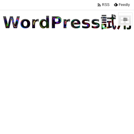

Feedly
RSS


メニュ

サイド

前へ

次へ

検索