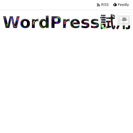

Feedly
RSS


メニュ

サイド

前へ

次へ

検索