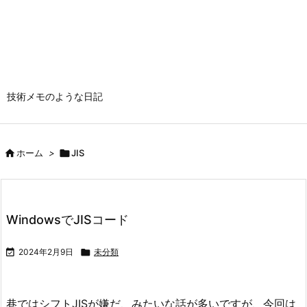
技術メモのような日記

ホーム
>

JIS
WindowsでJISコード

2024年2月9日

未分類
巷ではシフトJISが嫌だ、みたいな話が多いですが、今回は