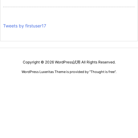
Tweets by firstuser17
Copyright ©
2026
WordPress試用
All Rights Reserved.
WordPress Luxeritas Theme is provided by "
Thought is free
".