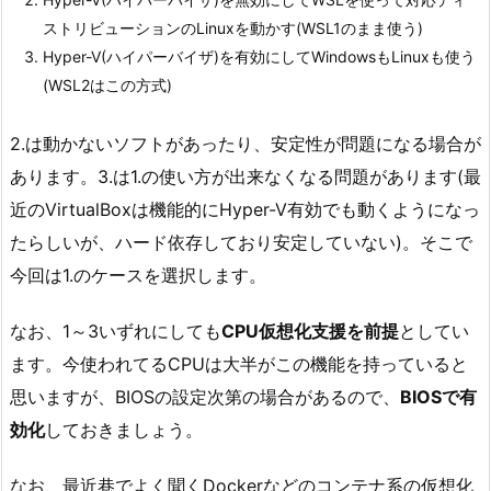
ストリビューションのLinuxを動かす(WSL1のまま使う)
Hyper-V(ハイパーバイザ)を有効にしてWindowsもLinuxも使う
(WSL2はこの方式)
2.は動かないソフトがあったり、安定性が問題になる場合が
あります。3.は1.の使い方が出来なくなる問題があります(最
近のVirtualBoxは機能的にHyper-V有効でも動くようになっ
たらしいが、ハード依存しており安定していない)。そこで
今回は1.のケースを選択します。
なお、1～3いずれにしても
CPU仮想化支援を前提
としてい
ます。今使われてるCPUは大半がこの機能を持っていると
思いますが、BIOSの設定次第の場合があるので、
BIOSで有
効化
しておきましょう。
なお、最近巷でよく聞くDockerなどのコンテナ系の仮想化