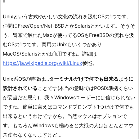
Unixという古式ゆかしい文化の流れを汲むOSの1つです。
仲間にFree/Open/Net-BSDとかSolarisとかいます。そうそ
う、冒頭で触れたMacが使ってるOSもFreeBSDの流れを汲
むOSの1つです。商用のUnixもいくつかあり、
MacOS/Solarisとかは商用ですね。詳細は
https://ja.wikipedia.org/wiki/Linux
参照。
Unix系OSの特徴は…
ターミナルだけで何でも出来るように
設計されている
ことです(本当の意味ではPOSIX準拠くらい
が妥当だと思う)。我々Windowsユーザーには信じられない
ですね。簡単に言えばコマンドプロンプト1つだけで何でも
出来るというわけですから。当然マウスはオプションで
す。もちろんWindowsも極めると大抵の人はほとんどマウ
ス使わなくなりますけど…。