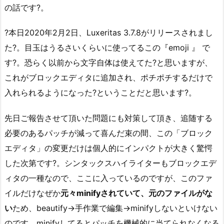
の話です?。
?本日2020年2月2日、Luxeritas 3.7.8がリリースされまし
た?。目玉はうるさいくらいに使ってるこの『emoji 』 で
す?。恐らく以前から文字自体は使えてた?と思いますが、
これがブロックエディタに追加され、ポチポチするだけで
入れられるようになった?ということだと思います?。
先日ご報告させて頂いた問題にも対策して頂き、追随する
必要のあるパッチが減って喜んだ束の間、この「ブロック
エディタ」の変更だけは個人的にインパクトが大きく驚愕
した次第です?。シンタックスハイライターもブロックエデ
ィタの一種なので、ここに入っているのですが、このファ
イルだけなぜか
元々minifyされていて、元のファイルがな
い
ため、beautify→手作業で編集→minifyしないといけない
のです。minifyしてるとパッチを機械的に当てられなくなる