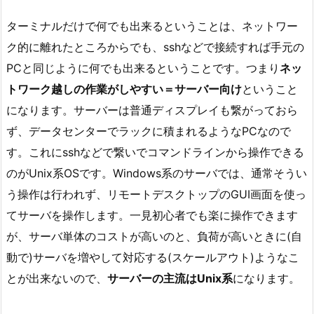
ターミナルだけで何でも出来るということは、ネットワー
ク的に離れたところからでも、sshなどで接続すれば手元の
PCと同じように何でも出来るということです。つまり
ネッ
トワーク越しの作業がしやすい＝サーバー向け
ということ
になります。サーバーは普通ディスプレイも繋がっておら
ず、データセンターでラックに積まれるようなPCなので
す。これにsshなどで繋いでコマンドラインから操作できる
のがUnix系OSです。Windows系のサーバでは、通常そうい
う操作は行われず、リモートデスクトップのGUI画面を使っ
てサーバを操作します。一見初心者でも楽に操作できます
が、サーバ単体のコストが高いのと、負荷が高いときに(自
動で)サーバを増やして対応する(スケールアウト)ようなこ
とが出来ないので、
サーバーの主流はUnix系
になります。