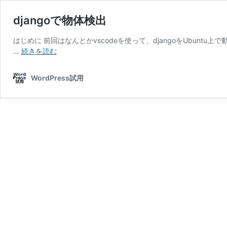
djangoで物体検出
はじめに 前回はなんとかvscodeを使って、djangoをUbunt
django
…
続きを読む
で
物
WordPress試用
体
検
出